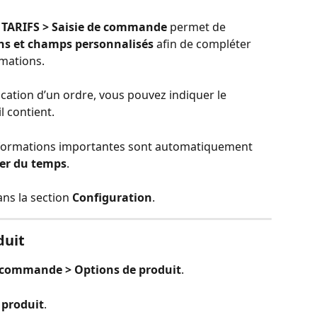
 
TARIFS > Saisie de commande
 permet de 
ions et champs personnalisés
 afin de compléter 
mations.
ication d’un ordre, vous pouvez indiquer le 
il contient.
informations importantes sont automatiquement 
er du temps
.
ns la section 
Configuration
.
duit
e commande > Options de produit
.
 produit
.