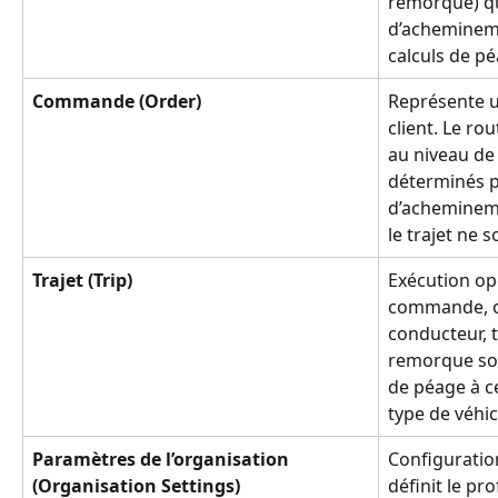
remorque) qu
d’achemineme
calculs de pé
Commande (Order)
Représente u
client. Le ro
au niveau de
déterminés pa
d’achemineme
le trajet ne s
Trajet (Trip)
Exécution op
commande, o
conducteur, t
remorque son
de péage à ce
type de véhic
Paramètres de l’organisation 
Configuratio
(Organisation Settings)
définit le pr