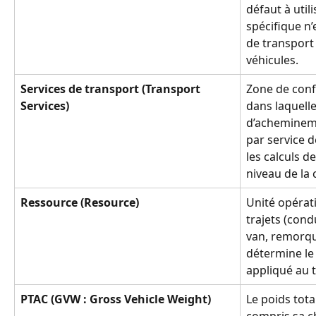
défaut à util
spécifique n’
de transport 
véhicules.
Services de transport (Transport 
Zone de conf
Services)
dans laquelle
d’achemineme
par service d
les calculs d
niveau de l
Ressource (Resource)
Unité opérati
trajets (cond
van, remorqu
détermine le 
appliqué au t
PTAC (GVW : Gross Vehicle Weight)
Le poids tota
compris sa c