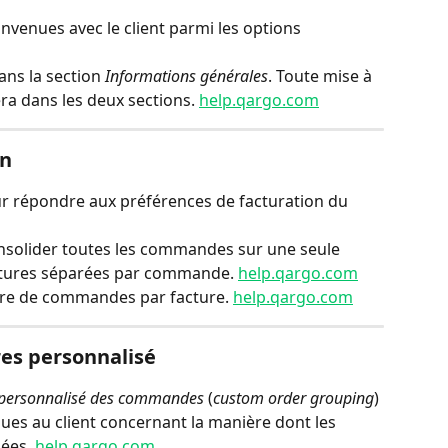
nvenues avec le client parmi les options 
ans la section 
Informations générales
. Toute mise à 
era dans les deux sections. 
help.qargo.com
on
our répondre aux préférences de facturation du 
consolider toutes les commandes sur une seule 
actures séparées par commande. 
help.qargo.com
bre de commandes par facture. 
help.qargo.com
es personnalisé
personnalisé des commandes
 (
custom order grouping
) 
ques au client concernant la manière dont les 
ées. 
help.qargo.com